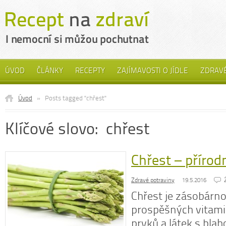
ÚVOD
ČLÁNKY
RECEPTY
ZAJÍMAVOSTI O JÍDLE
ZDRAVÉ
Úvod
»
Posts tagged "chřest"
Klíčové slovo: chřest
Chřest – přírodn
Zdravé potraviny
19.5.2016
Chřest je zásobár
prospěšných vitami
prvků a látek s bla