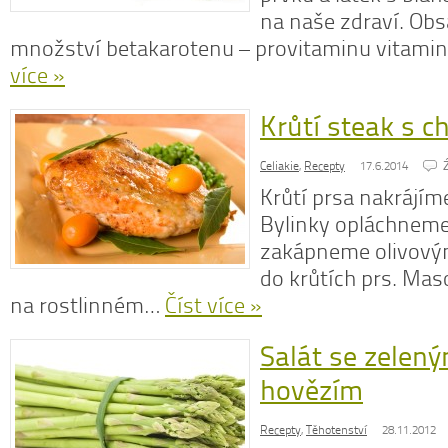
na naše zdraví. Obs
množství betakarotenu – provitaminu vitamin
více »
Dobrá rada
Nedaří se vám zhubnout? Trpíte často
l
Krůtí steak s 
zácpou a potřebujete si upravit zažívání?
p
Na tyto a mnohé další problémy existuje
c
osvědčená rada – zvyšte příjem vlákniny.
Celiakie
,
Recepty
17.6.2014
Více se dočtete v
tomto článku
.
Krůtí prsa nakrájíme
Bylinky opláchneme
zakápneme olivový
do krůtích prs. Ma
na rostlinném…
Číst více »
Salát se zelen
hovězím
Recepty
,
Těhotenství
28.11.2012