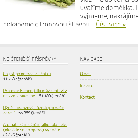
uvaříme doměkka. P
vyjmeme, nakrájíme
pokapeme citrónovou šťávou…
Číst více »
NEJČTENĚJŠÍ PŘÍSPĚVKY
NAVIGACE
Co jíst po operaci žlučníku
-
O nás
115 537 čtenářů
Inzerce
Profesor Klener: jídlo může mít vliv
na vznik rakoviny
- 61 180 čtenářů
Kontakt
Dýně – oranžový zázrak pro naše
zdraví
- 55 369 čtenářů
Aromatickým sýrům, alkoholu nebo
čokoládě se po operaci vyhněte
-
42 476 čtenářů