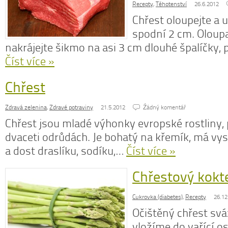
Recepty
,
Těhotenství
26.6.2012
Chřest oloupejte a 
spodní 2 cm. Oloup
nakrájejte šikmo na asi 3 cm dlouhé špalíčky, 
Číst více »
Chřest
Zdravá zelenina
,
Zdravé potraviny
21.5.2012
Źádný komentář
Chřest jsou mladé výhonky evropské rostliny,
dvaceti odrůdách. Je bohatý na křemík, má vy
a dost draslíku, sodíku,…
Číst více »
Chřestový kokte
Cukrovka (diabetes)
,
Recepty
26.12
Očištěný chřest sv
vložíme do vařící o