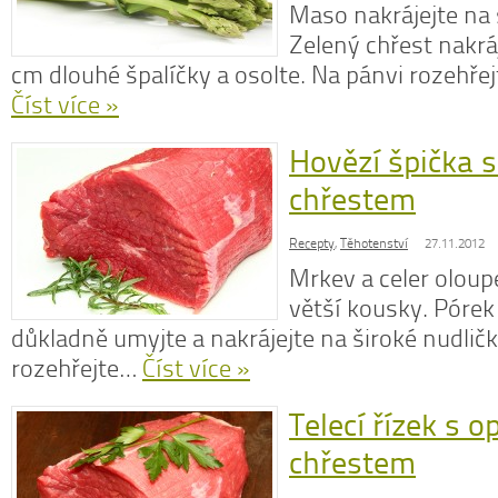
Maso nakrájejte na 
Zelený chřest nakrá
cm dlouhé špalíčky a osolte. Na pánvi rozehřej
Číst více »
Hovězí špička 
chřestem
Recepty
,
Těhotenství
27.11.2012
Mrkev a celer oloupe
větší kousky. Pórek
důkladně umyjte a nakrájejte na široké nudličk
rozehřejte…
Číst více »
Telecí řízek s 
chřestem