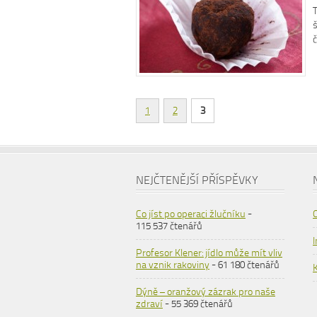
1
2
3
NEJČTENĚJŠÍ PŘÍSPĚVKY
Co jíst po operaci žlučníku
-
115 537 čtenářů
Profesor Klener: jídlo může mít vliv
na vznik rakoviny
- 61 180 čtenářů
Dýně – oranžový zázrak pro naše
zdraví
- 55 369 čtenářů