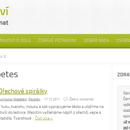
MAVOSTI O JÍDLE
ZDRAVÉ POTRAVINY
DOBRÁ RADA
OSOBN
a 3)
betes
ZDRAV
Ořechové spirálky
Gar
Čern
ukrovka (diabetes)
,
Recepty
17.12.2011
Źádný komentář
vyš
Z tuku, tvarohu, mouky a soli vypracujeme těsto a uložíme na
diab
hvíli do lednice. Mezitím vyšleháme náplň z ořechů, vejce a
kon
sladidla. Tvarohové…
Číst více »
už o
její