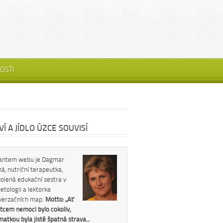
OSTI
Í A JÍDLO ÚZCE SOUVISÍ
antem webu je Dagmar
á, nutriční terapeutka,
kolená edukační sestra v
etologii a lektorka
verzačních map.
Motto: „Ať
tcem nemoci bylo cokoliv,
 matkou byla jistě špatná strava.
„