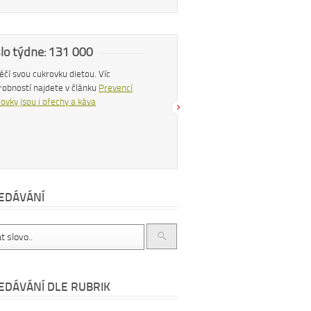
slo týdne: 131 000
Náš tip
 léčí svou cukrovku dietou. Víc
Konzumací štiplavého jídla se z těla
robností najdete v článku
Prevencí
uvolňují endorfiny, hormony štěstí, díky
ovky jsou i ořechy a káva
čemuž se po pikantním jídle můžeme
cítit šťastnější a spokojenější. Více se
dočtete v článku
Chilli papričky jako
přírodní lék
EDÁVÁNÍ
EDÁVÁNÍ DLE RUBRIK