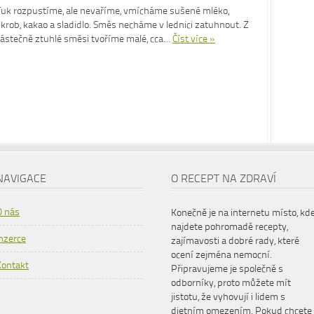
Tuk rozpustíme, ale nevaříme, vmícháme sušené mléko,
škrob, kakao a sladidlo. Směs necháme v lednici zatuhnout. Z
částečně ztuhlé směsi tvoříme malé, cca…
Číst více »
NAVIGACE
O RECEPT NA ZDRAVÍ
O nás
Konečně je na internetu místo, kd
najdete pohromadě recepty,
Inzerce
zajímavosti a dobré rady, které
ocení zejména nemocní.
Kontakt
Připravujeme je společně s
odborníky, proto můžete mít
jistotu, že vyhovují i lidem s
dietním omezením. Pokud chcete