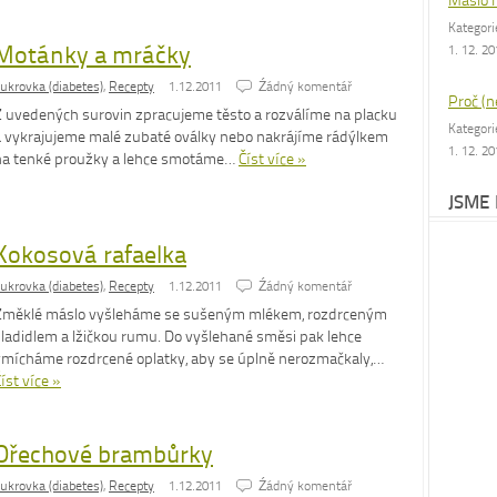
Máslo 
Kategor
Motánky a mráčky
1. 12. 2
ukrovka (diabetes)
,
Recepty
1.12.2011
Źádný komentář
Proč (n
Z uvedených surovin zpracujeme těsto a rozválíme na placku
Kategor
a vykrajujeme malé zubaté oválky nebo nakrájíme rádýlkem
1. 12. 2
na tenké proužky a lehce smotáme…
Číst více »
JSME
Kokosová rafaelka
ukrovka (diabetes)
,
Recepty
1.12.2011
Źádný komentář
Změklé máslo vyšleháme se sušeným mlékem, rozdrceným
sladidlem a lžičkou rumu. Do vyšlehané směsi pak lehce
vmícháme rozdrcené oplatky, aby se úplně nerozmačkaly,…
íst více »
Ořechové brambůrky
ukrovka (diabetes)
,
Recepty
1.12.2011
Źádný komentář