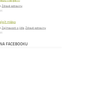
nebo margarín
ie
Zdravé potraviny
011
e)pít mléko
ie
Zajímavosti o jídle
,
Zdravé potraviny
011
 NA FACEBOOKU