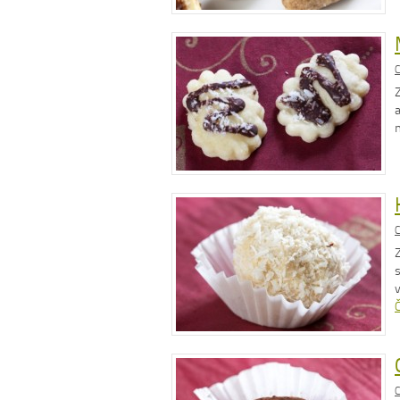
C
C
Č
C