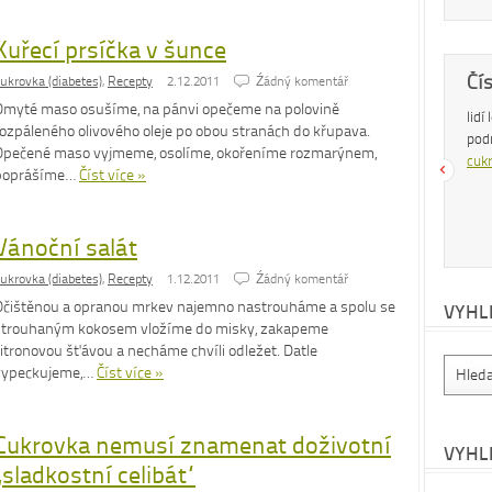
Kuřecí prsíčka v šunce
Dobrá rada
Čí
ukrovka (diabetes)
,
Recepty
2.12.2011
Źádný komentář
Omyté maso osušíme, na pánvi opečeme na polovině
Nedaří se vám zhubnout? Trpíte často
lidí
rozpáleného olivového oleje po obou stranách do křupava.
zácpou a potřebujete si upravit zažívání?
pod
Opečené maso vyjmeme, osolíme, okořeníme rozmarýnem,
Na tyto a mnohé další problémy existuje
cukr
poprášíme…
Číst více »
osvědčená rada – zvyšte příjem vlákniny.
Více se dočtete v
tomto článku
.
Vánoční salát
ukrovka (diabetes)
,
Recepty
1.12.2011
Źádný komentář
Očištěnou a opranou mrkev najemno nastrouháme a spolu se
VYHL
strouhaným kokosem vložíme do misky, zakapeme
citronovou šťávou a necháme chvíli odležet. Datle
vypeckujeme,…
Číst více »
Cukrovka nemusí znamenat doživotní
VYHL
„sladkostní celibát“