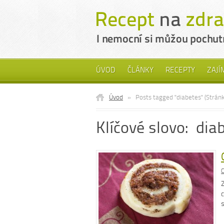
ÚVOD
ČLÁNKY
RECEPTY
ZAJÍ
Úvod
»
Posts tagged "diabetes"
(Stránk
Klíčové slovo: dia
C
c