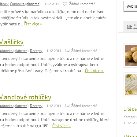
Vyhled
lánky
,
Cukrovka (diabetes)
1.12.2011
Źádný komentář
dle
Sedíte právě s kamarádkou u kafíčka, nebo nad nad mísou
rubrik
abiččina štrúdlu a tak byste si dali… Jste ale diabetik, takže
vytáhnete z…
Číst více »
NEJČ
Mašličky
ukrovka (diabetes)
,
Recepty
1.12.2011
Źádný komentář
Z uvedených surovin zpracujeme těsto a necháme v lednici
cca hodinu odpočinout. Poté vyválíme a vykrajovátkem
uděláme příslušné tvary. Pečeme v troubě na…
Číst více »
Mandlové rohlíčky
ukrovka (diabetes)
,
Recepty
1.12.2011
Źádný komentář
Dítě be
Z uvedených surovin zpracujeme těsto a necháme v lednici
Kategor
cca hodinu odpočinout. Poté tvarujeme drobné rohlíčky, které
1. 12. 2
pečeme v troubě na cca 160…
Číst více »