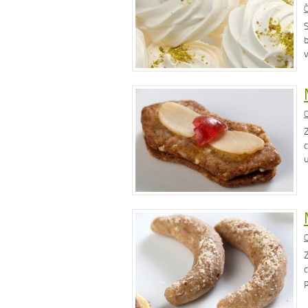
Č
b
C
C