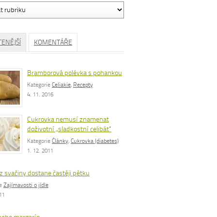
ávání
TENĚJŠÍ
KOMENTÁŘE
Bramborová polévka s pohankou
Kategorie
Celiakie
,
Recepty
4. 11. 2016
Cukrovka nemusí znamenat
doživotní „sladkostní celibát“
Kategorie
Články
,
Cukrovka (diabetes)
1. 12. 2011
z svačiny dostane častěji pětku
ie
Zajímavosti o jídle
011