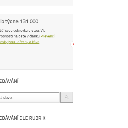
slo týdne: 131 000
Náš tip
 léčí svou cukrovku dietou. Víc
Konzumací štiplavého jídla se z těla
robností najdete v článku
Prevencí
uvolňují endorfiny, hormony štěstí, díky
ovky jsou i ořechy a káva
čemuž se po pikantním jídle můžeme
cítit šťastnější a spokojenější. Více se
dočtete v článku
Chilli papričky jako
přírodní lék
EDÁVÁNÍ
EDÁVÁNÍ DLE RUBRIK