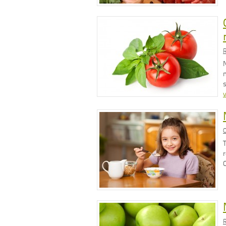
R
v
O
R