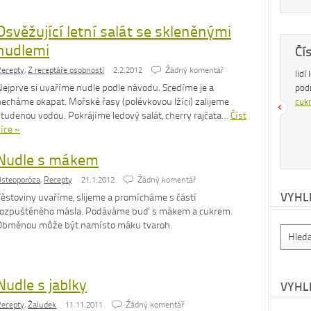
Osvěžující letní salát se skleněnými
nudlemi
Dobrá rada
Čí
ecepty
,
Z receptáře osobností
2.2.2012
Źádný komentář
Nedaří se vám zhubnout? Trpíte často
lidí
Nejprve si uvaříme nudle podle návodu. Scedíme je a
zácpou a potřebujete si upravit zažívání?
pod
necháme okapat. Mořské řasy (polévkovou lžíci) zalijeme
Na tyto a mnohé další problémy existuje
cukr
studenou vodou. Pokrájíme ledový salát, cherry rajčata…
Číst
osvědčená rada – zvyšte příjem vlákniny.
íce »
Více se dočtete v
tomto článku
.
Nudle s mákem
steoporóza
,
Recepty
21.1.2012
Źádný komentář
VYHL
Těstoviny uvaříme, slijeme a promícháme s částí
rozpuštěného másla. Podáváme buď s mákem a cukrem.
Obměnou může být namísto máku tvaroh.
Nudle s jablky
VYHL
ecepty
,
Žaludek
11.11.2011
Źádný komentář