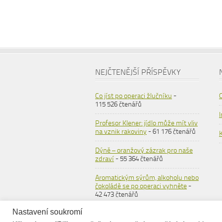
NEJČTENĚJŠÍ PŘÍSPĚVKY
Co jíst po operaci žlučníku
-
115 526 čtenářů
Profesor Klener: jídlo může mít vliv
na vznik rakoviny
- 61 176 čtenářů
Dýně – oranžový zázrak pro naše
zdraví
- 55 364 čtenářů
Aromatickým sýrům, alkoholu nebo
čokoládě se po operaci vyhněte
-
42 473 čtenářů
Nastavení soukromí
Ovesné vločky
- 36 558 čtenářů