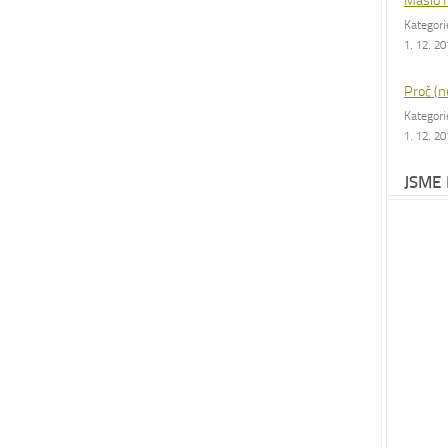
Máslo 
Kategor
1. 12. 2
Proč (n
Kategor
1. 12. 2
JSME