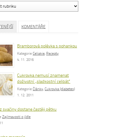
ávání
TENĚJŠÍ
KOMENTÁŘE
Bramborová polévka s pohankou
Kategorie
Celiakie
,
Recepty
4. 11. 2016
Cukrovka nemusí znamenat
doživotní „sladkostní celibát“
Kategorie
Články
,
Cukrovka (diabetes)
1. 12. 2011
z svačiny dostane častěji pětku
ie
Zajímavosti o jídle
011