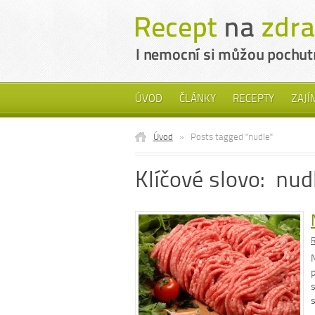
ÚVOD
ČLÁNKY
RECEPTY
ZAJÍ
Úvod
»
Posts tagged "nudle"
Klíčové slovo: nud
R