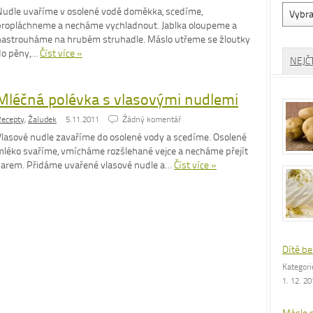
Vyhled
Nudle uvaříme v osolené vodě doměkka, scedíme,
dle
propláchneme a necháme vychladnout. Jablka oloupeme a
rubrik
nastrouháme na hrubém struhadle. Máslo utřeme se žloutky
do pěny,…
Číst více »
NEJČ
Mléčná polévka s vlasovými nudlemi
ecepty
,
Žaludek
5.11.2011
Źádný komentář
Vlasové nudle zavaříme do osolené vody a scedíme. Osolené
mléko svaříme, vmícháme rozšlehané vejce a necháme přejít
varem. Přidáme uvařené vlasové nudle a…
Číst více »
Dítě be
Kategor
1. 12. 2