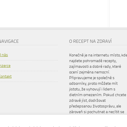
NAVIGACE
O RECEPT NA ZDRAVÍ
O nás
Konečně je na internetu místo, kd
najdete pohromadě recepty,
Inzerce
zajímavosti a dobré rady, které
ocení zejména nemocní.
Kontakt
Připravujeme je společně s
odborníky, proto můžete mít
jistotu, že vyhovují i lidem s
dietním omezením. Pokud chcete
zdravě jíst, dodržovat
předepsanou životosprávu, ale
zároveň si pochutnat a necítit se
šizeni, www.receptnazdravi.cz je
pro vás ideální společník.