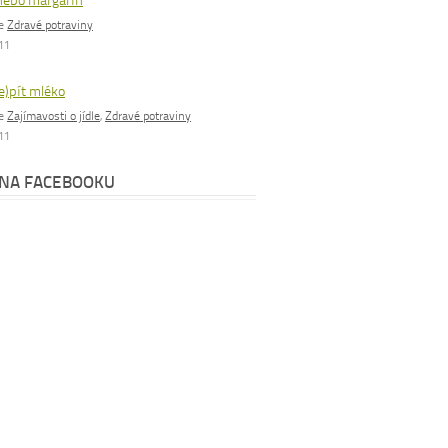
nebo margarín
ie
Zdravé potraviny
011
e)pít mléko
ie
Zajímavosti o jídle
,
Zdravé potraviny
011
 NA FACEBOOKU