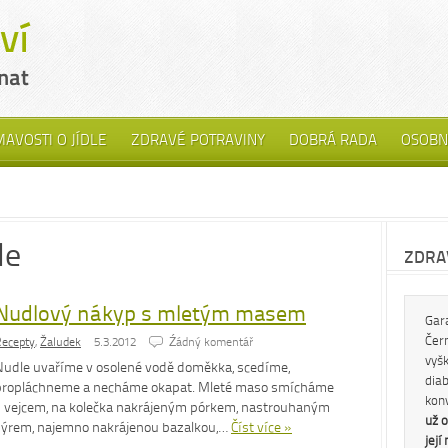
MAVOSTI O JÍDLE
ZDRAVÉ POTRAVINY
DOBRÁ RADA
OSOBN
le
ZDRAV
Nudlový nákyp s mletým masem
Gar
Čern
ecepty
,
Žaludek
5.3.2012
Źádný komentář
vyš
Nudle uvaříme v osolené vodě doměkka, scedíme,
diab
propláchneme a necháme okapat. Mleté maso smícháme
kon
s vejcem, na kolečka nakrájeným pórkem, nastrouhaným
už o
sýrem, najemno nakrájenou bazalkou,…
Číst více »
její