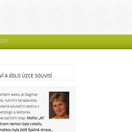
OSTI
Í A JÍDLO ÚZCE SOUVISÍ
antem webu je Dagmar
á, nutriční terapeutka,
kolená edukační sestra v
etologii a lektorka
verzačních map.
Motto: „Ať
tcem nemoci bylo cokoliv,
 matkou byla jistě špatná strava.
„