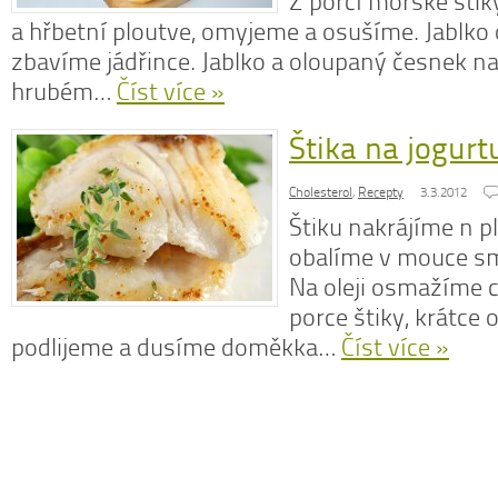
Z porcí mořské šti
a hřbetní ploutve, omyjeme a osušíme. Jablko
zbavíme jádřince. Jablko a oloupaný česnek 
hrubém…
Číst více »
N
Štika na jogurt
z
N
o
Cholesterol
,
Recepty
3.3.2012
V
Štiku nakrájíme n pl
obalíme v mouce sm
Na oleji osmažíme c
porce štiky, krátce
podlijeme a dusíme doměkka…
Číst více »