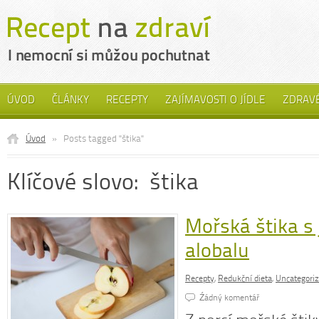
ÚVOD
ČLÁNKY
RECEPTY
ZAJÍMAVOSTI O JÍDLE
ZDRAVÉ
Úvod
»
Posts tagged "štika"
Klíčové slovo: štika
Mořská štika s 
alobalu
Recepty
,
Redukční dieta
,
Uncategori
Źádný komentář