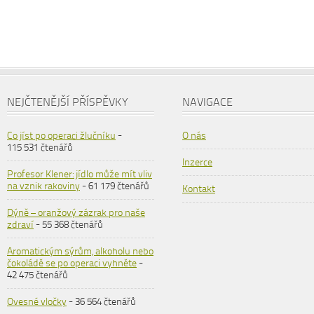
NEJČTENĚJŠÍ PŘÍSPĚVKY
NAVIGACE
Co jíst po operaci žlučníku
-
O nás
115 531 čtenářů
Inzerce
Profesor Klener: jídlo může mít vliv
na vznik rakoviny
- 61 179 čtenářů
Kontakt
Dýně – oranžový zázrak pro naše
zdraví
- 55 368 čtenářů
Aromatickým sýrům, alkoholu nebo
čokoládě se po operaci vyhněte
-
42 475 čtenářů
Ovesné vločky
- 36 564 čtenářů