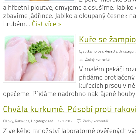
a hřbetní ploutve, omyjeme a osušíme. Jablko
zbavíme jádřince. Jablko a oloupaný česnek 
hrubém…
Číst více »
Kuře se žampio
Cystická fibróza
,
Recepty
,
Uncategori
Źádný komentář
V malém pekáči roze
přidáme protlačený
kuřecích prsou v n
opečeme. Přidáme nadrobno nakrájené houb
Chvála kurkumě. Působí proti rakov
Články
,
Rakovina
,
Uncategorized
12.1.2012
Źádný komentář
Z velkého množství laboratorně ověřených výs