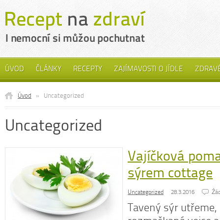
ÚVOD
ČLÁNKY
RECEPTY
ZAJÍMAVOSTI O JÍDLE
ZDRAVÉ
Úvod
»
Uncategorized
Uncategorized
Vajíčková pom
sýrem cottage
Uncategorized
28.3.2016
Źá
Tavený sýr utřeme,