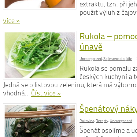
extraktu, tzn. při j
použit výluh z čajov
více »
Rukola – pomoc
únavě
Uncategorized
,
Zajímavosti o jídle
Rukola se pomalu z
českých kuchyní a t
Jedná se o listovou zeleninu, která má výborno
vhodná…
Číst více »
Špenátový nák
Rakovina
,
Recepty
,
Uncategorized
Špenát osolíme a u