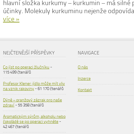
hlavní složka kurkumy – kurkumin – má silné 
účinky. Molekuly kurkuminu nejenže odpovída
více »
NEJČTENĚJŠÍ PŘÍSPĚVKY
NAVIGACE
Co jíst po operaci žlučníku
-
O nás
115 499 čtenářů
Inzerce
Profesor Klener: jídlo může mít vliv
na vznik rakoviny
- 61 170 čtenářů
Kontakt
Dýně – oranžový zázrak pro naše
zdraví
- 55 358 čtenářů
Aromatickým sýrům, alkoholu nebo
čokoládě se po operaci vyhněte
-
42 467 čtenářů