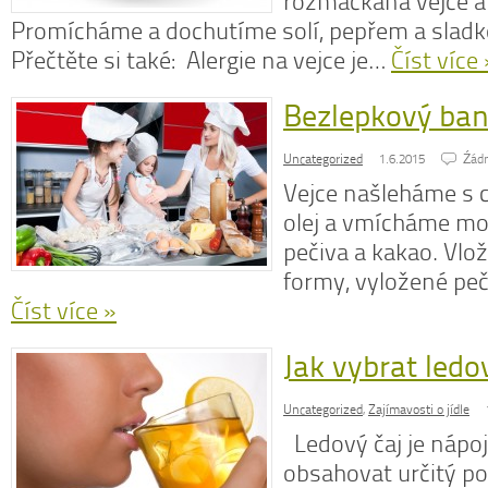
rozmačkaná vejce a 
Promícháme a dochutíme solí, pepřem a sladk
Přečtěte si také: Alergie na vejce je…
Číst více 
Bezlepkový ban
N
z
Uncategorized
1.6.2015
Źád
N
o
Vejce našleháme s 
V
olej a vmícháme m
pečiva a kakao. Vlo
formy, vyložené pe
Číst více »
Jak vybrat ledo
Uncategorized
,
Zajímavosti o jídle
Ledový čaj je nápoj
obsahovat určitý po