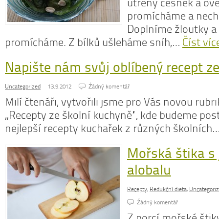
utřený česnek a ove
promícháme a nech
Doplníme žloutky a
promícháme. Z bílků ušleháme sníh,…
Číst víc
Napište nám svůj oblíbený recept ze 
Uncategorized
13.9.2012
Źádný komentář
Milí čtenáři, vytvořili jsme pro Vás novou rub
„Recepty ze školní kuchyně“, kde budeme post
nejlepší recepty kuchařek z různých školních
Mořská štika s 
alobalu
Recepty
,
Redukční dieta
,
Uncategori
Źádný komentář
Z porcí mořské šti