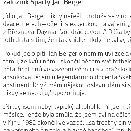
záložník Sparty Jan Berger.
Jídlo Jan Berger nikdy neřešil, protože se v ro
dvaceti letech – oženil s expertkou na vaření. 
z Břevnova, Dagmar Vondráčkovou. A Dáša byla
fotbalista s tím, že i tak v jídle nikdy nebyl vyb
Pokud jde o pití, Jan Berger o něm mluví zcela
tomu, že kvůli němu skončil během své fotbalo
pětatřicet dnů ve vazební věznici a v pražské 
absolvoval léčení u legendárního docenta Ská
abstinent. Když mám nějakou oslavu, dám si sk
nikdy se neopiju,“ upozorňuje.
„Nikdy jsem nebyl typický alkoholik. Pil jsem t
měsíce. Jenže byla smůla, že jsem byl na očích
v říjnu 1982 skončil ve vazbě. „Za trestný čin 
na veřejného činitele, a hlavně hanobení republ