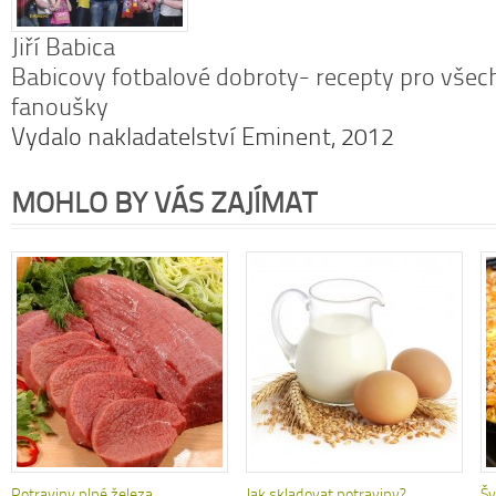
Jiří Babica
Babicovy fotbalové dobroty- recepty pro všec
fanoušky
Vydalo nakladatelství Eminent, 2012
MOHLO BY VÁS ZAJÍMAT
Potraviny plné železa
Jak skladovat potraviny?
Šv