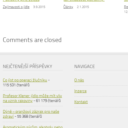
Zajímavosti o jídle
3.9.2015
Články
2.1.2015
Re
12
Comments are closed
NEJČTENĚJŠÍ PŘÍSPĚVKY
NAVIGACE
Co jíst po operaci žlučníku
-
O nás
115 531 čtenářů
Inzerce
Profesor Klener: jídlo může mít vliv
na vznik rakoviny
- 61 179 čtenářů
Kontakt
Dýně – oranžový zázrak pro naše
zdraví
- 55 368 čtenářů
Aromatickým sýrům, alkoholu nebo