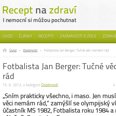
ÚVOD
ČLÁNKY
RECEPTY
ZAJÍMAVOSTI O JÍDLE
ZDRAVÉ
Úvod
»
Osobnosti
»
Fotbalista Jan Berger: Tučné věci nemám rád
Fotbalista Jan Berger: Tučné v
rád
15. 6. 2012, v kategorii
Osobnosti
4
„Sním prakticky všechno, i maso. Jen musí
věci nemám rád,“ zamýšlí se olympijský ví
účastník MS 1982, Fotbalista roku 1984 a 