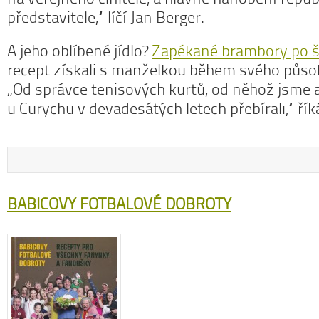
představitele,“ líčí Jan Berger.
A jeho oblíbené jídlo?
Zapékané brambory po 
recept získali s manželkou během svého půso
„Od správce tenisových kurtů, od něhož jsme a
u Curychu v devadesátých letech přebírali,“ řík
BABICOVY FOTBALOVÉ DOBROTY