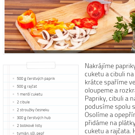
Nakrájíme papriky
cuketu a cibuli na
500 g čerstvých paprik
krátce spaříme ve
500 g rajčat
oloupeme a rozkr
1 menší cuketu
Papriky, cibuli a
2 cibule
podusíme spolu s
2 stroužky česneku
Osolíme a opepří
300 g čerstvých hub
přidáme na plátk
2 bobkové listy
cuketu a rajčata
tymián, sůl, pepř