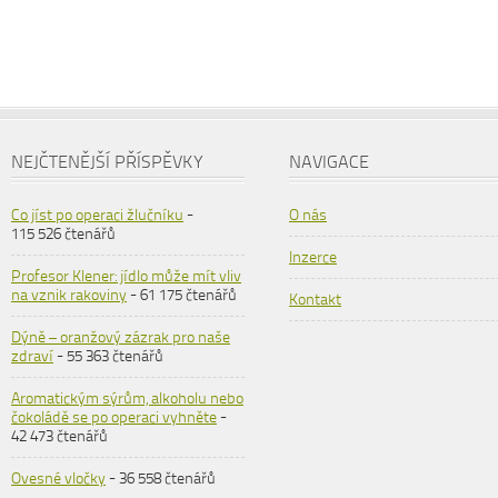
NEJČTENĚJŠÍ PŘÍSPĚVKY
NAVIGACE
Co jíst po operaci žlučníku
-
O nás
115 526 čtenářů
Inzerce
Profesor Klener: jídlo může mít vliv
na vznik rakoviny
- 61 175 čtenářů
Kontakt
Dýně – oranžový zázrak pro naše
zdraví
- 55 363 čtenářů
Aromatickým sýrům, alkoholu nebo
čokoládě se po operaci vyhněte
-
42 473 čtenářů
Ovesné vločky
- 36 558 čtenářů