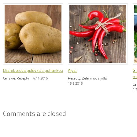
Bramborová polévka s pohankou
Ajvar
Gr
mo
Celiakie
,
Recepty
4.11.2016
Recepty
,
Zeleninová jídla
15.9.2016
Ce
4.
Comments are closed