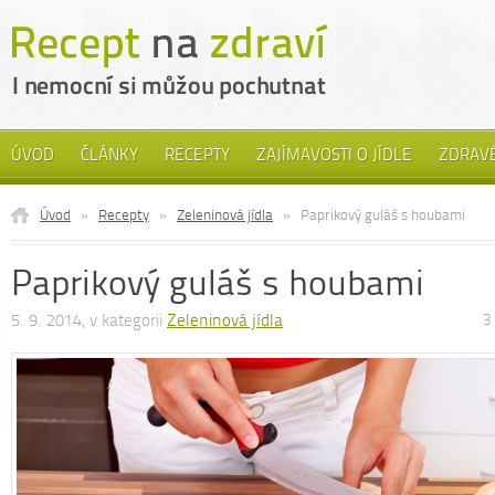
ÚVOD
ČLÁNKY
RECEPTY
ZAJÍMAVOSTI O JÍDLE
ZDRAVÉ
Úvod
»
Recepty
»
Zeleninová jídla
»
Paprikový guláš s houbami
Paprikový guláš s houbami
5. 9. 2014, v kategorii
Zeleninová jídla
3