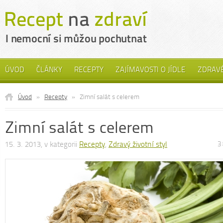
ÚVOD
ČLÁNKY
RECEPTY
ZAJÍMAVOSTI O JÍDLE
ZDRAVÉ
Úvod
»
Recepty
»
Zimní salát s celerem
Zimní salát s celerem
15. 3. 2013, v kategorii
Recepty
,
Zdravý životní styl
3