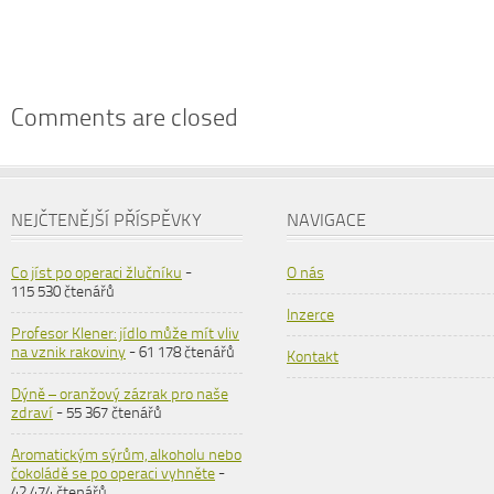
Comments are closed
NEJČTENĚJŠÍ PŘÍSPĚVKY
NAVIGACE
Co jíst po operaci žlučníku
-
O nás
115 530 čtenářů
Inzerce
Profesor Klener: jídlo může mít vliv
na vznik rakoviny
- 61 178 čtenářů
Kontakt
Dýně – oranžový zázrak pro naše
zdraví
- 55 367 čtenářů
Aromatickým sýrům, alkoholu nebo
čokoládě se po operaci vyhněte
-
42 474 čtenářů