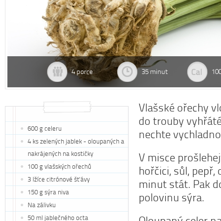
4 porce
35 minut
10
Vlašské ořechy v
do trouby vyhřát
600 g celeru
nechte vychladnou
4 ks zelených jablek - oloupaných a
nakrájených na kostičky
V misce prošlehejt
100 g vlašských ořechů
hořčici, sůl, pepř,
3 lžíce citrónové šťávy
minut stát. Pak d
150 g sýra niva
polovinu sýra.
Na zálivku
50 ml jablečného octa
Oloupaný celer na