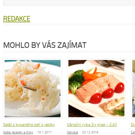
REDAKCE
MOHLO BY VÁS ZAJÍMAT
Salát z kysaného zelí s jablky
Vánoční ryba 3 x jinak – 2.díl
Du
Vaše recepty a triky
19.1.2017
Vánoce
23.12.2016
Ce