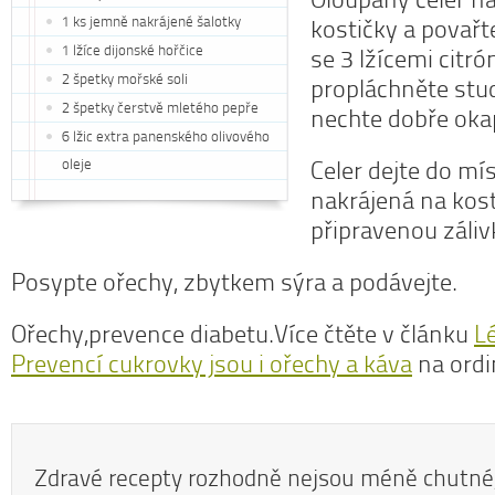
1 ks jemně nakrájené šalotky
kostičky a povařt
1 lžíce dijonské hořčice
se 3 lžícemi citró
2 špetky mořské soli
propláchněte stu
2 špetky čerstvě mletého pepře
nechte dobře oka
6 lžic extra panenského olivového
oleje
Celer dejte do mís
nakrájená na kosti
připravenou záli
Posypte ořechy, zbytkem sýra a podávejte.
Ořechy,prevence diabetu.Více čtěte v článku
L
Prevencí cukrovky jsou i ořechy a káva
na ordi
Zdravé recepty rozhodně nejsou méně chutné,