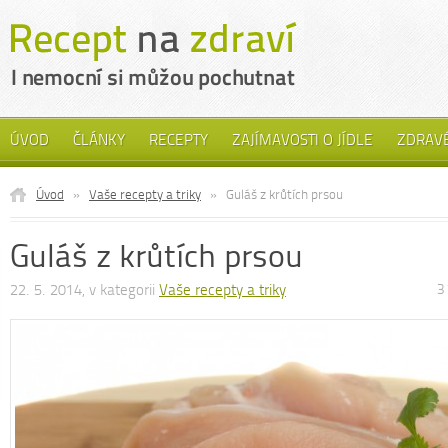
ÚVOD
ČLÁNKY
RECEPTY
ZAJÍMAVOSTI O JÍDLE
ZDRAVÉ
Úvod
»
Vaše recepty a triky
»
Guláš z krůtích prsou
Guláš z krůtích prsou
22. 5. 2014, v kategorii
Vaše recepty a triky
3