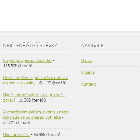
NEJČTENĚJŠÍ PŘÍSPĚVKY
NAVIGACE
Co jíst po operaci žlučníku
-
O nás
115 508 čtenářů
Inzerce
Profesor Klener: jídlo může mít vliv
na vznik rakoviny
- 61 173 čtenářů
Kontakt
Dýně – oranžový zázrak pro naše
zdraví
- 55 362 čtenářů
Aromatickým sýrům, alkoholu nebo
čokoládě se po operaci vyhněte
-
42 471 čtenářů
Ovesné vločky
- 36 558 čtenářů