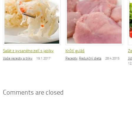
Salát z kysaného zelí s jablky
Krůtí guláš
Ze
Vaše recepty a triky
19.1.2017
Recepty
,
Redukční dieta
28.4.2015
Jí
12
Comments are closed