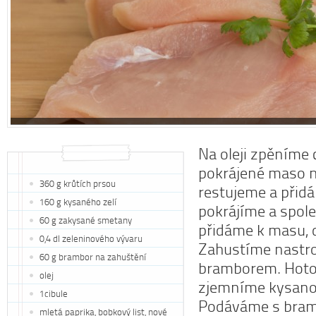
Na oleji zpěníme 
pokrájené maso n
360 g krůtích prsou
restujeme a přidá
160 g kysaného zelí
pokrájíme a spol
60 g zakysané smetany
přidáme k masu, 
0,4 dl zeleninového vývaru
Zahustíme nast
60 g brambor na zahuštění
bramborem. Hot
olej
zjemníme kysano
1cibule
Podáváme s bra
mletá paprika, bobkový list, nové