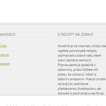
NAVIGACE
O RECEPT NA ZDRAVÍ
O nás
Konečně je na internetu místo, kd
najdete pohromadě recepty,
Inzerce
zajímavosti a dobré rady, které
ocení zejména nemocní.
Kontakt
Připravujeme je společně s
odborníky, proto můžete mít
jistotu, že vyhovují i lidem s
dietním omezením. Pokud chcete
zdravě jíst, dodržovat
předepsanou životosprávu, ale
zároveň si pochutnat a necítit se
šizeni, www.receptnazdravi.cz je
pro vás ideální společník.