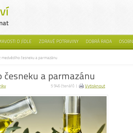
MAVOSTI O JÍDLE
ZDRAVÉ POTRAVINY
DOBRÁ RADA
OSOBN
z medvědího česneku a parmazánu
o česneku a parmazánu
riky
5 946 čtenářů |
Vytisknout