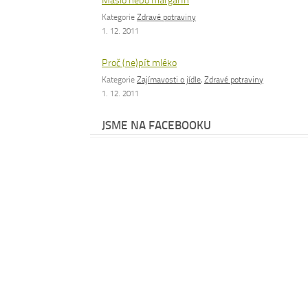
Máslo nebo margarín
Kategorie
Zdravé potraviny
1. 12. 2011
Proč (ne)pít mléko
Kategorie
Zajímavosti o jídle
,
Zdravé potraviny
1. 12. 2011
JSME NA FACEBOOKU