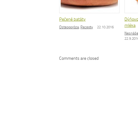
Pečené batáty
Dýňovo
mléka
Osteoporóza
,
Recepty
22.10.2016
Nesnáše
22.9.201
Comments are closed