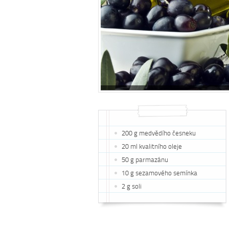
200 g medvědího česneku
20 ml kvalitního oleje
50 g parmazánu
10 g sezamového semínka
2 g soli