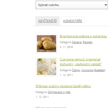
Vyhledávání
dle
rubrik
NEJČTENĚJŠÍ
KOMENTÁŘE
Bramborová polévka s pohankou
Kategorie
Celiakie
,
Recepty
4. 11. 2016
Cukrovka nemusí znamenat
doživotní „sladkostní celibát“
Kategorie
Články
,
Cukrovka (diabetes)
1. 12. 2011
Dítě bez svačiny dostane častěji pětku
Kategorie
Zajímavosti o jídle
1. 12. 2011