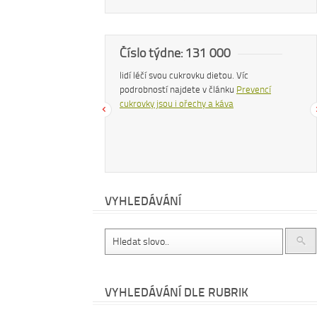
a
Číslo týdne: 131 000
Náš
 zhubnout? Trpíte často
lidí léčí svou cukrovku dietou. Víc
Konzu
bujete si upravit zažívání?
podrobností najdete v článku
Prevencí
uvolň
hé další problémy existuje
cukrovky jsou i ořechy a káva
čemu
 – zvyšte příjem vlákniny.
cítit
te v
tomto článku
.
dočt
příro
VYHLEDÁVÁNÍ
VYHLEDÁVÁNÍ DLE RUBRIK