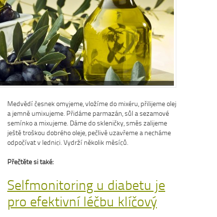
Dobrá rad
Nedaří se vám
zácpou a potře
Na tyto a mno
osvědčená rada
Více se dočte
Medvědí česnek omyjeme, vložíme do mixéru, přilijeme olej
a jemně umixujeme. Přidáme parmazán, sůl a sezamové
semínko a mixujeme. Dáme do skleničky, směs zalijeme
ještě troškou dobrého oleje, pečlivě uzavřeme a necháme
odpočívat v lednici. Vydrží několik měsíců.
Přečtěte si také:
Selfmonitoring u diabetu je
pro efektivní léčbu klíčový