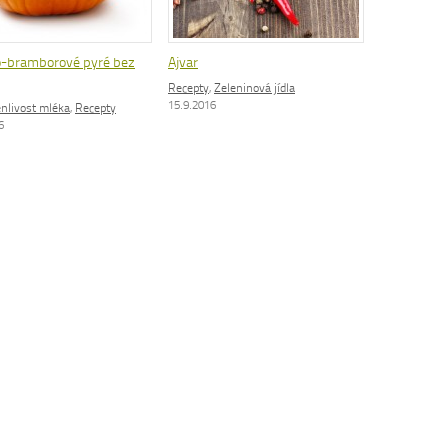
-bramborové pyré bez
Ajvar
Recepty
,
Zeleninová jídla
15.9.2016
nlivost mléka
,
Recepty
6