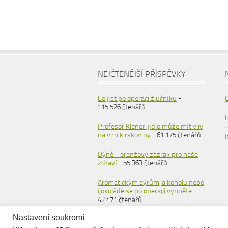
NEJČTENĚJŠÍ PŘÍSPĚVKY
Co jíst po operaci žlučníku
-
115 526 čtenářů
Profesor Klener: jídlo může mít vliv
na vznik rakoviny
- 61 175 čtenářů
Dýně – oranžový zázrak pro naše
zdraví
- 55 363 čtenářů
Aromatickým sýrům, alkoholu nebo
čokoládě se po operaci vyhněte
-
42 471 čtenářů
Nastavení soukromí
Ovesné vločky
- 36 558 čtenářů