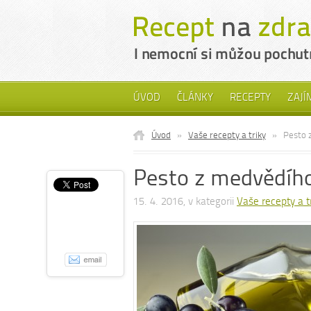
ÚVOD
ČLÁNKY
RECEPTY
ZAJÍ
Úvod
»
Vaše recepty a triky
»
Pesto 
Pesto z medvědíh
15. 4. 2016, v kategorii
Vaše recepty a t