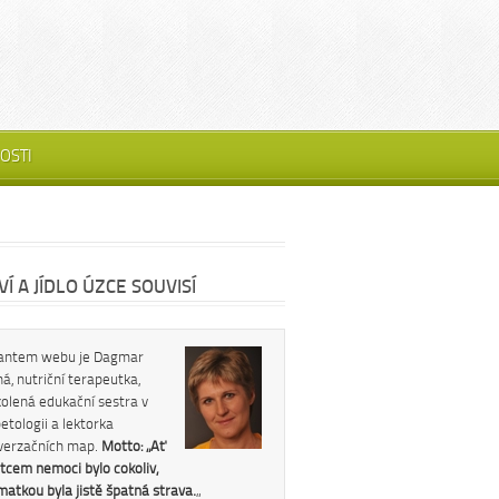
OSTI
Í A JÍDLO ÚZCE SOUVISÍ
antem webu je Dagmar
á, nutriční terapeutka,
kolená edukační sestra v
etologii a lektorka
verzačních map.
Motto: „Ať
tcem nemoci bylo cokoliv,
 matkou byla jistě špatná strava.
„