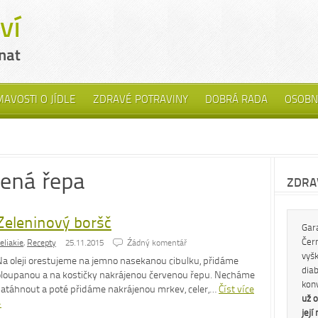
MAVOSTI O JÍDLE
ZDRAVÉ POTRAVINY
DOBRÁ RADA
OSOBN
vená řepa
ZDRAV
Zeleninový boršč
Gar
Čern
eliakie
,
Recepty
25.11.2015
Źádný komentář
vyš
Na oleji orestujeme na jemno nasekanou cibulku, přidáme
diab
oloupanou a na kostičky nakrájenou červenou řepu. Necháme
kon
zatáhnout a poté přidáme nakrájenou mrkev, celer,…
Číst více
už o
»
její