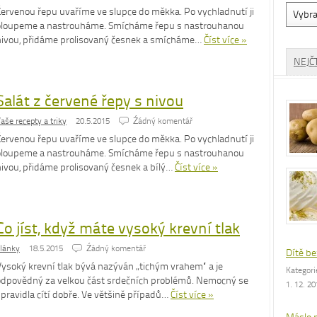
Vyhled
Červenou řepu uvaříme ve slupce do měkka. Po vychladnutí ji
dle
oloupeme a nastrouháme. Smícháme řepu s nastrouhanou
rubrik
nivou, přidáme prolisovaný česnek a smícháme…
Číst více »
NEJČ
Salát z červené řepy s nivou
aše recepty a triky
20.5.2015
Źádný komentář
Červenou řepu uvaříme ve slupce do měkka. Po vychladnutí ji
oloupeme a nastrouháme. Smícháme řepu s nastrouhanou
nivou, přidáme prolisovaný česnek a bílý…
Číst více »
Co jíst, když máte vysoký krevní tlak
lánky
18.5.2015
Źádný komentář
Dítě be
Vysoký krevní tlak bývá nazýván „tichým vrahem“ a je
Kategor
odpovědný za velkou část srdečních problémů. Nemocný se
1. 12. 2
zpravidla cítí dobře. Ve většině případů…
Číst více »