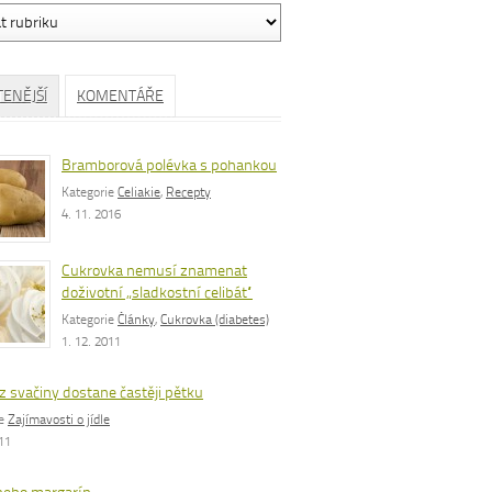
ávání
TENĚJŠÍ
KOMENTÁŘE
Bramborová polévka s pohankou
Kategorie
Celiakie
,
Recepty
4. 11. 2016
Cukrovka nemusí znamenat
doživotní „sladkostní celibát“
Kategorie
Články
,
Cukrovka (diabetes)
1. 12. 2011
z svačiny dostane častěji pětku
ie
Zajímavosti o jídle
011