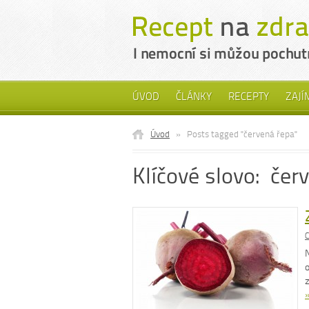
ÚVOD
ČLÁNKY
RECEPTY
ZAJÍ
Úvod
»
Posts tagged "červená řepa"
Klíčové slovo: čer
C