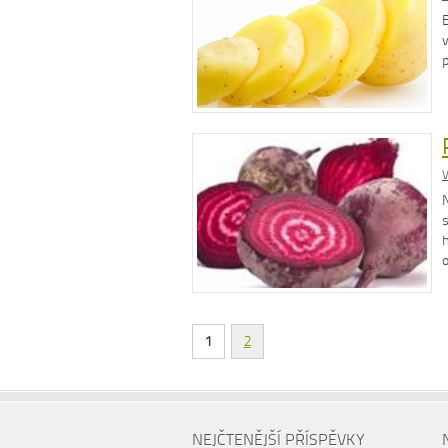
V
1
2
NEJČTENĚJŠÍ PŘÍSPĚVKY