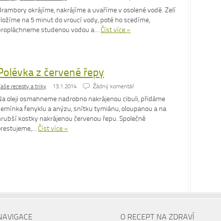
Brambory okrájíme, nakrájíme a uvaříme v osolené vodě. Zelí
vložíme na 5 minut do vroucí vody, poté ho scedíme,
propláchneme studenou vodou a…
Číst více »
Polévka z červené řepy
aše recepty a triky
13.1.2014
Źádný komentář
Na oleji osmahneme nadrobno nakrájenou cibuli, přidáme
semínka fenyklu a anýzu, snítku tymiánu, oloupanou a na
hrubší kostky nakrájenou červenou řepu. Společně
orestujeme,…
Číst více »
NAVIGACE
O RECEPT NA ZDRAVÍ