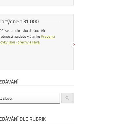
slo týdne: 131 000
Náš tip
 léčí svou cukrovku dietou. Víc
Konzumací štiplavého jídla se z těla
robností najdete v článku
Prevencí
uvolňují endorfiny, hormony štěstí, díky
ovky jsou i ořechy a káva
čemuž se po pikantním jídle můžeme
cítit šťastnější a spokojenější. Více se
dočtete v článku
Chilli papričky jako
přírodní lék
EDÁVÁNÍ
EDÁVÁNÍ DLE RUBRIK