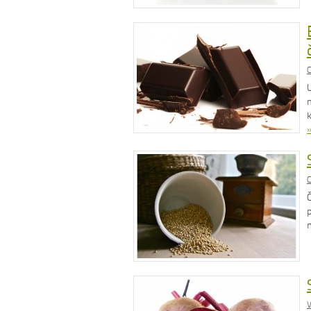
C
C
V