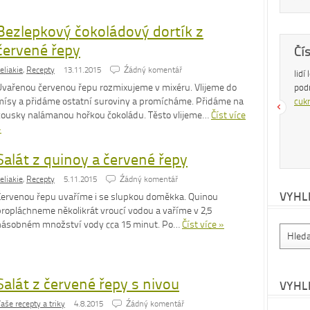
Bezlepkový čokoládový dortík z
červené řepy
Dobrá rada
Čí
eliakie
,
Recepty
13.11.2015
Źádný komentář
Nedaří se vám zhubnout? Trpíte často
lidí
Uvařenou červenou řepu rozmixujeme v mixéru. Vlijeme do
zácpou a potřebujete si upravit zažívání?
pod
mísy a přidáme ostatní suroviny a promícháme. Přidáme na
Na tyto a mnohé další problémy existuje
cukr
kousky nalámanou hořkou čokoládu. Těsto vlijeme…
Číst více
osvědčená rada – zvyšte příjem vlákniny.
»
Více se dočtete v
tomto článku
.
Salát z quinoy a červené řepy
eliakie
,
Recepty
5.11.2015
Źádný komentář
VYHL
Červenou řepu uvaříme i se slupkou doměkka. Quinou
propláchneme několikrát vroucí vodou a vaříme v 2,5
násobném množství vody cca 15 minut. Po…
Číst více »
Salát z červené řepy s nivou
VYHL
aše recepty a triky
4.8.2015
Źádný komentář