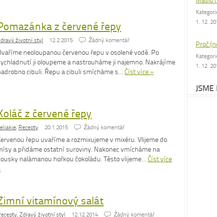
Máslo 
Kategor
1. 12. 2
Pomazánka z červené řepy
dravý životní styl
12.2.2015
Źádný komentář
Proč (n
Uvaříme neoloupanou červenou řepu v osolené vodě. Po
Kategor
vychladnutí ji oloupeme a nastrouháme ji najemno. Nakrájíme
1. 12. 2
nadrobno cibuli. Řepu a cibuli smícháme s…
Číst více »
JSME
Koláč z červené řepy
eliakie
,
Recepty
20.1.2015
Źádný komentář
Červenou řepu uvaříme a rozmixujeme v mixéru. Vlijeme do
mísy a přidáme ostatní suroviny. Nakonec vmícháme na
kousky nalámanou hořkou čokoládu. Těsto vlijeme…
Číst více
»
Zimní vitamínový salát
ecepty
,
Zdravý životní styl
12.12.2014
Źádný komentář