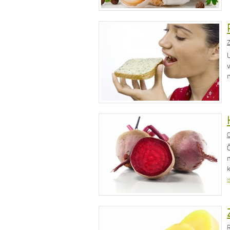
Z
C
R