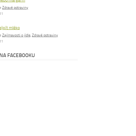
nebo margarín
ie
Zdravé potraviny
011
e)pít mléko
ie
Zajímavosti o jídle
,
Zdravé potraviny
011
 NA FACEBOOKU