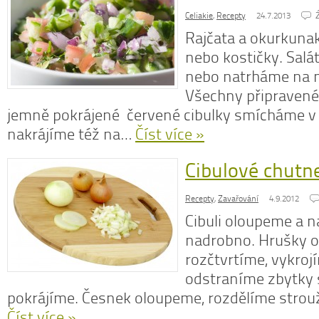
Celiakie
,
Recepty
24.7.2013
Rajčata a okurkunak
nebo kostičky. Sal
nebo natrháme na 
Všechny připravené
jemně pokrájené červené cibulky smícháme v 
nakrájíme též na…
Číst více »
Cibulové chutn
Recepty
,
Zavařování
4.9.2012
Cibuli oloupeme a 
nadrobno. Hrušky 
rozčtvrtíme, vykrojí
odstraníme zbytky s
pokrájíme. Česnek oloupeme, rozdělíme strou
Číst více »