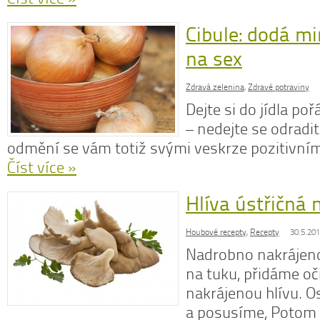
Cibule: dodá mi
na sex
Zdravá zelenina
,
Zdravé potraviny
Dejte si do jídla po
– nedejte se odradi
odmění se vám totiž svými veskrze pozitivní
Číst více »
Hlíva ústřičná 
Houbové recepty
,
Recepty
30.5.20
Nadrobno nakrájeno
na tuku, přidáme o
nakrájenou hlívu. 
a posusíme, Potom 