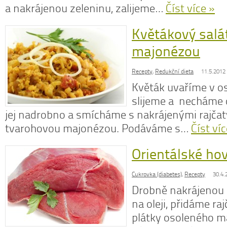
a nakrájenou zeleninu, zalijeme…
Číst více »
Květákový salá
majonézou
Recepty
,
Redukční dieta
11.5.2012
Květák uvaříme v o
slijeme a necháme 
jej nadrobno a smícháme s nakrájenými rajčaty,
tvarohovou majonézou. Podáváme s…
Číst víc
Orientálské hov
Cukrovka (diabetes)
,
Recepty
30.4.
Drobně nakrájenou
na oleji, přidáme ra
plátky osoleného m