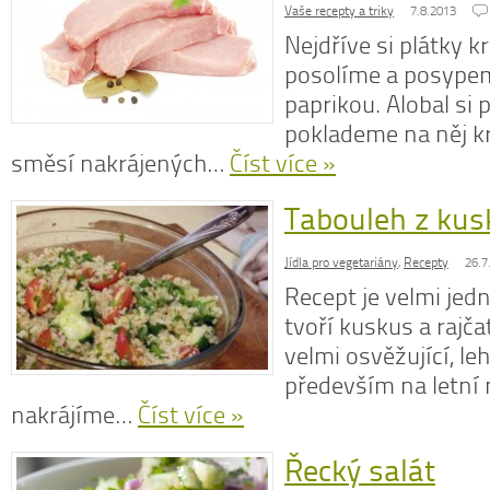
Vaše recepty a triky
7.8.2013
Nejdříve si plátky 
posolíme a posype
paprikou. Alobal si
poklademe na něj k
směsí nakrájených…
Číst více »
Tabouleh z ku
Jídla pro vegetariány
,
Recepty
26.7
Recept je velmi jed
tvoří kuskus a rajča
velmi osvěžující, l
především na letní 
nakrájíme…
Číst více »
Řecký salát