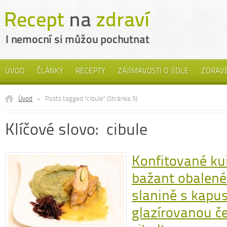
ÚVOD
ČLÁNKY
RECEPTY
ZAJÍMAVOSTI O JÍDLE
ZDRAVÉ
Úvod
»
Posts tagged "cibule"
(Stránka 5)
Klíčové slovo: cibule
Konfitované kuř
bažant obalené
slanině s kapu
glazírovanou č