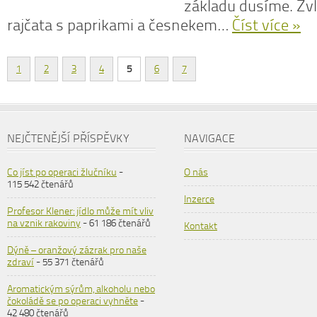
základu dusíme. Zv
rajčata s paprikami a česnekem…
Číst více »
1
2
3
4
5
6
7
NEJČTENĚJŠÍ PŘÍSPĚVKY
NAVIGACE
Co jíst po operaci žlučníku
-
O nás
115 542 čtenářů
Inzerce
Profesor Klener: jídlo může mít vliv
na vznik rakoviny
- 61 186 čtenářů
Kontakt
Dýně – oranžový zázrak pro naše
zdraví
- 55 371 čtenářů
Aromatickým sýrům, alkoholu nebo
čokoládě se po operaci vyhněte
-
42 480 čtenářů