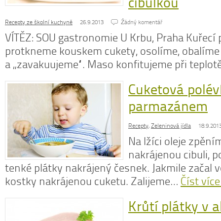
cibulkou
Recepty ze školní kuchyně
26.9.2013
Źádný komentář
VÍTĚZ: SOU gastronomie U Krbu, Praha Kuřecí 
protkneme kouskem cukety, osolíme, obalíme v
N
a „zavakuujeme“. Maso konfitujeme při teplo
z
N
o
Cuketová polév
V
parmazánem
Recepty
,
Zeleninová jídla
18.9.201
Na lžíci oleje zpěn
nakrájenou cibuli, 
tenké plátky nakrájený česnek. Jakmile začal 
kostky nakrájenou cuketu. Zalijeme…
Číst více
Krůtí plátky v 