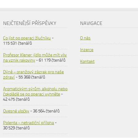
NEJČTENĚJŠÍ PŘÍSPĚVKY
NAVIGACE
Co jíst po operaci žlučníku
-
O nás
115 531 čtenářů
Inzerce
Profesor Klener: jídlo může mít vliv
na vznik rakoviny
- 61 179 čtenářů
Kontakt
Dýně – oranžový zázrak pro naše
zdraví
- 55 368 čtenářů
Aromatickým sýrům, alkoholu nebo
čokoládě se po operaci vyhněte
-
42 475 čtenářů
Ovesné vločky
- 36 564 čtenářů
Polenta – netradiční příloha
-
30 529 čtenářů