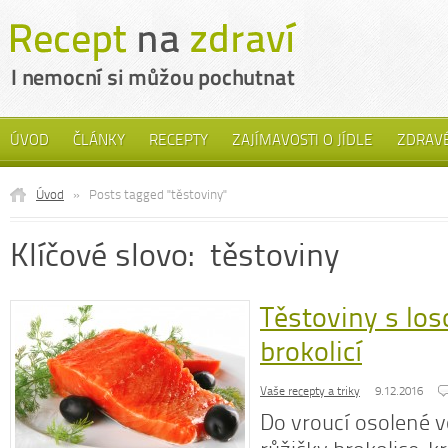
ÚVOD
ČLÁNKY
RECEPTY
ZAJÍMAVOSTI O JÍDLE
ZDRAVÉ
Úvod
»
Posts tagged "těstoviny"
Klíčové slovo: těstoviny
Těstoviny s lo
brokolicí
Vaše recepty a triky
9.12.2016
Do vroucí osolené 