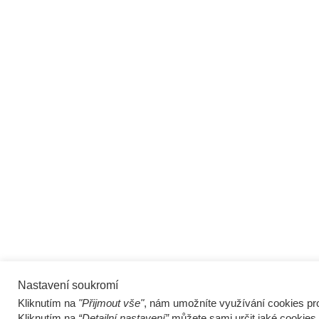
Nastavení soukromí
Kliknutím na
"Přijmout vše"
, nám umožníte využívání cookies pro
Kliknutím na
“Detailní nastavení”
můžete sami určit jaké cookies 