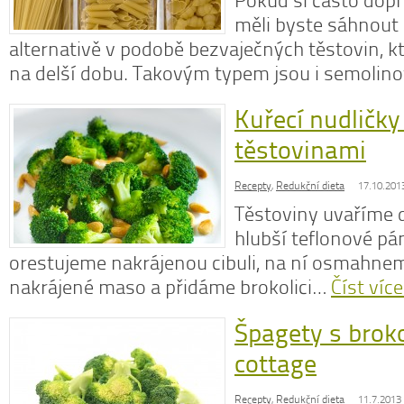
Pokud si často dopř
měli byste sáhnout 
alternativě v podobě bezvaječných těstovin, kt
na delší dobu. Takovým typem jsou i semoli
Kuřecí nudličky 
těstovinami
Recepty
,
Redukční dieta
17.10.201
Těstoviny uvaříme 
hlubší teflonové pán
orestujeme nakrájenou cibuli, na ní osmahne
nakrájené maso a přidáme brokolici…
Číst více
Špagety s broko
cottage
Recepty
,
Redukční dieta
11.7.2013