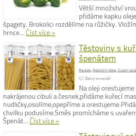
Větší množství vrou
přidáme kapku oleje
špagety. Brokolici rozdělíme na růžičky. Vloží
hrnce…
Číst více »
Těstoviny s k
špenátem
Recepty
,
Redukční dieta
,
Úvodní obr
Źádný komentář
Na oleji orestujem
nakrájenou cibuli a česnek,přidáme kuřecí ma
nudličky,osolíme,opepříme a orestujeme.Přid
chvilku podusíme.Směs promícháme s uvařen
Špenát…
Číst více »