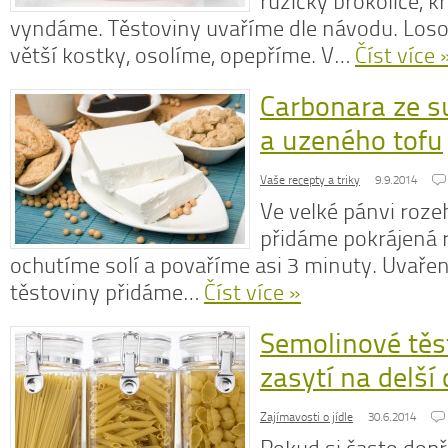
růžičky brokolice, k
vyndáme. Těstoviny uvaříme dle návodu. Loso
větší kostky, osolíme, opepříme. V…
Číst více 
Carbonara ze s
N
z
a uzeného tofu
N
o
Vaše recepty a triky
9.9.2014
V
Ve velké pánvi roz
přidáme pokrájená ra
ochutíme solí a povaříme asi 3 minuty. Uvaře
těstoviny přidáme…
Číst více »
Semolinové těs
zasytí na delší
Zajímavosti o jídle
30.6.2014