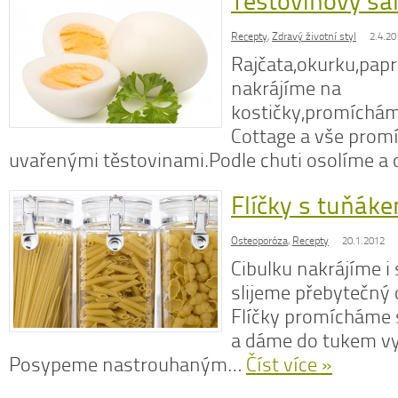
Těstovinový sal
Recepty
,
Zdravý životní styl
2.4.20
Rajčata,okurku,papr
nakrájíme na
kostičky,promíchám
Cottage a vše prom
uvařenými těstovinami.Podle chuti osolíme a
Flíčky s tuňák
Osteoporóza
,
Recepty
20.1.2012
Cibulku nakrájíme i 
slijeme přebytečný 
Flíčky promícháme 
a dáme do tukem v
Posypeme nastrouhaným…
Číst více »