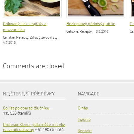
Grilovaný lilek s rajčaty a
Bezlepkový pórkový quiche
Po
mozzarellou
Celiakie
,
Recepty
8.3.2016
Ce
Celiakie
,
Recepty
,
Zdravý životní styl
4.7.2016
Comments are closed
NEJČTENĚJŠÍ PŘÍSPĚVKY
NAVIGACE
Co jíst po operaci žlučníku
-
O nás
115 533 čtenářů
Inzerce
Profesor Klener: jídlo může mít vliv
na vznik rakoviny
- 61 180 čtenářů
Kontakt