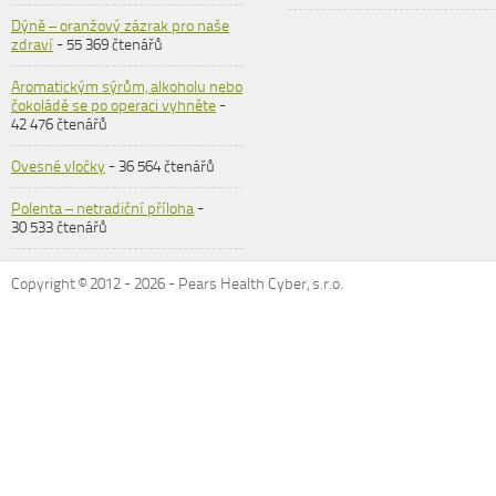
Dýně – oranžový zázrak pro naše
zdraví
- 55 369 čtenářů
Aromatickým sýrům, alkoholu nebo
čokoládě se po operaci vyhněte
-
42 476 čtenářů
Ovesné vločky
- 36 564 čtenářů
Polenta – netradiční příloha
-
30 533 čtenářů
Copyright © 2012 -
2026
- Pears Health Cyber, s.r.o.