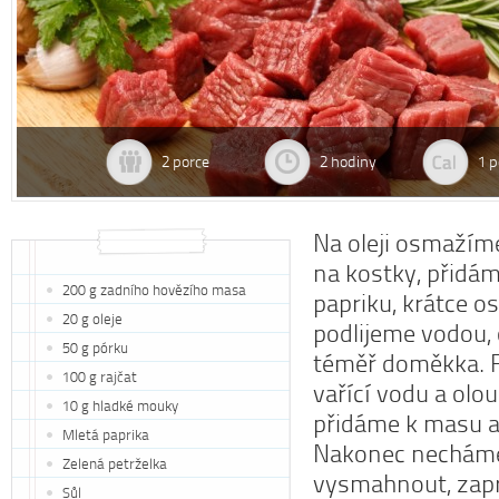
2 porce
2 hodiny
1 p
Na oleji osmažím
na kostky, přidá
200 g zadního hovězího masa
papriku, krátce 
20 g oleje
podlijeme vodou,
50 g pórku
téměř doměkka. R
100 g rajčat
vařící vodu a olo
10 g hladké mouky
přidáme k masu 
Mletá paprika
Nakonec nechám
Zelená petrželka
vysmahnout, zapr
Sůl