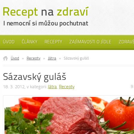
ÚVOD
ČLÁNKY
RECEPTY
ZAJÍMAVOSTI O JÍDLE
ZDRAVÉ
Úvod
»
Recepty
»
Játra
»
Sázavský guláš
Sázavský guláš
18. 3. 2012, v kategorii
Játra
,
Recepty
9